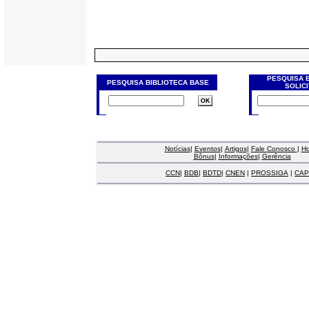
PESQUISA 
PESQUISA BIBLIOTECA BASE
SOLIC
Notícias
|
Eventos
|
Artigos
|
Fale Conosco
|
H
Bônus
|
Informações
|
Gerência
CCN
|
BDB
|
BDTD
|
CNEN
|
PROSSIGA
|
CAP