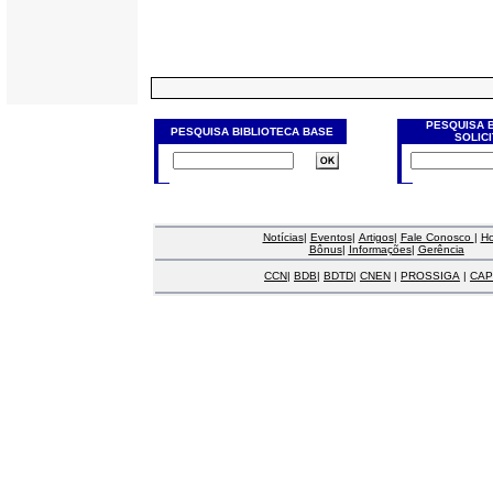
PESQUISA 
PESQUISA BIBLIOTECA BASE
SOLIC
Notícias
|
Eventos
|
Artigos
|
Fale Conosco
|
H
Bônus
|
Informações
|
Gerência
CCN
|
BDB
|
BDTD
|
CNEN
|
PROSSIGA
|
CAP