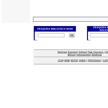
PESQUISA 
PESQUISA BIBLIOTECA BASE
SOLIC
Notícias
|
Eventos
|
Artigos
|
Fale Conosco
|
H
Bônus
|
Informações
|
Gerência
CCN
|
BDB
|
BDTD
|
CNEN
|
PROSSIGA
|
CAP