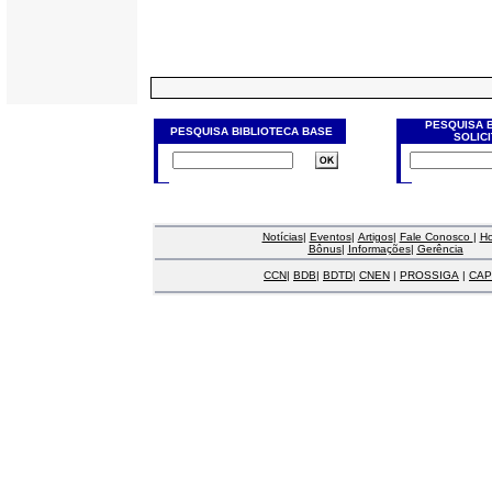
PESQUISA 
PESQUISA BIBLIOTECA BASE
SOLIC
Notícias
|
Eventos
|
Artigos
|
Fale Conosco
|
H
Bônus
|
Informações
|
Gerência
CCN
|
BDB
|
BDTD
|
CNEN
|
PROSSIGA
|
CAP