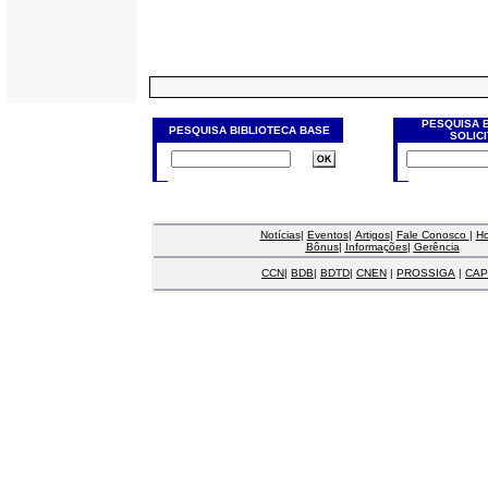
PESQUISA 
PESQUISA BIBLIOTECA BASE
SOLIC
Notícias
|
Eventos
|
Artigos
|
Fale Conosco
|
H
Bônus
|
Informações
|
Gerência
CCN
|
BDB
|
BDTD
|
CNEN
|
PROSSIGA
|
CAP