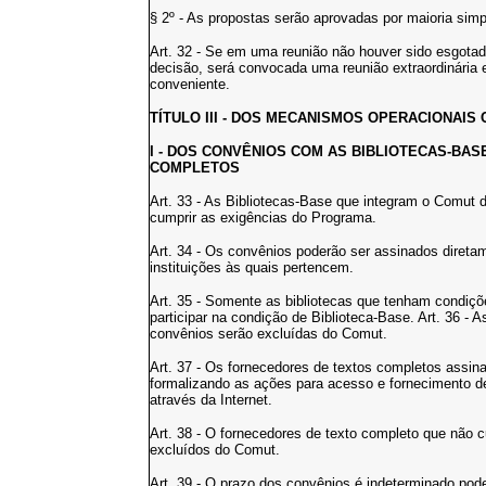
§ 2º - As propostas serão aprovadas por maioria simp
Art. 32 - Se em uma reunião não houver sido esgota
decisão, será convocada uma reunião extraordinária 
conveniente.
TÍTULO III - DOS MECANISMOS OPERACIONAIS 
I - DOS CONVÊNIOS COM AS BIBLIOTECAS-BA
COMPLETOS
Art. 33 - As Bibliotecas-Base que integram o Comut
cumprir as exigências do Programa.
Art. 34 - Os convênios poderão ser assinados diret
instituições às quais pertencem.
Art. 35 - Somente as bibliotecas que tenham condiçõ
participar na condição de Biblioteca-Base. Art. 36 -
convênios serão excluídas do Comut.
Art. 37 - Os fornecedores de textos completos assi
formalizando as ações para acesso e fornecimento 
através da Internet.
Art. 38 - O fornecedores de texto completo que não
excluídos do Comut.
Art. 39 - O prazo dos convênios é indeterminado pod