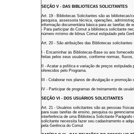
SEÇÃO V - DAS BIBLIOTECAS SOLICITANTES
Art. 19 - Bibliotecas Solicitantes são as bibliotecas
pesquisa, assessoria técnica, operações, administraç
informação documentária básica para as tarefas de e
- Para participar do Comut a biblioteca solicitante n
número mínimo de bônus Comut estipulado pela Ger
Art. 20 - São atribuições das Bibliotecas solicitantes:
I - Encaminhar às Bibliotecas-Base ou aos fornecedor
feitas pelos seus usuários, conforme normas, fluxos
II - Acatar a política e variação de preços estipulad
oferecidos pelo Programa.
III - Colaborar nos planos de divulgação e promoção
IV - Participar de programas de treinamento de usuá
SEÇÃO VI - DOS USUÁRIOS SOLICITANTES
Art. 21 - Usuários solicitantes são as pessoas físi
para suas tarefas de ensino, pesquisa ou gerencia
interferência de uma Biblioteca Solicitante Parágrafo 
solicitante necessita fazer seu cadastramento e adq
pela Gerência do Comut