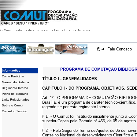
Fale Conosco
PROGRAMA DE COMUTAÇÃO BIBLIOGR
Informações
Como Participar
TÍTULO I - GENERALIDADES
Manual do Sistema
CAPÍTULO I - DO PROGRAMA, OBJETIVOS, SED
Regimento Interno
Plano de Trabalho
Art. 1º - O PROGRAMA DE COMUTAÇÃO BIBLIOGRÁF
Links Relacionados
Brasília, é um programa de caráter técnico-científico
Sobre o Comut
regendo-se por este regimento Interno.
Conselho Técnico
§ 1º - O Comut foi instituído inicialmente junto à C
superior-Capes pela Portaria nº 456, de 05 de agosto
§ 2º - Pelo Segundo Termo de Ajuste, de 05 de nov
Conselho Nacional de desenvolvimento Científico e Tec