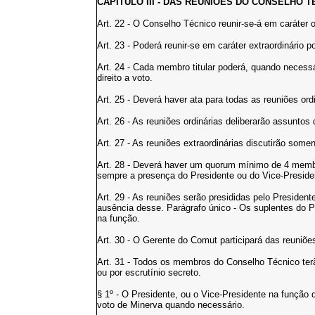
CAPÍTULO III - DAS REUNIÕES DO CONSELHO T
Art. 22 - O Conselho Técnico reunir-se-á em caráter 
Art. 23 - Poderá reunir-se em caráter extraordinári
Art. 24 - Cada membro titular poderá, quando necessár
direito a voto.
Art. 25 - Deverá haver ata para todas as reuniões ordi
Art. 26 - As reuniões ordinárias deliberarão assuntos
Art. 27 - As reuniões extraordinárias discutirão som
Art. 28 - Deverá haver um quorum mínimo de 4 memb
sempre a presença do Presidente ou do Vice-Preside
Art. 29 - As reuniões serão presididas pelo Presiden
ausência desse. Parágrafo único - Os suplentes do P
na função.
Art. 30 - O Gerente do Comut participará das reuniões
Art. 31 - Todos os membros do Conselho Técnico terão
ou por escrutínio secreto.
§ 1º - O Presidente, ou o Vice-Presidente na função d
voto de Minerva quando necessário.