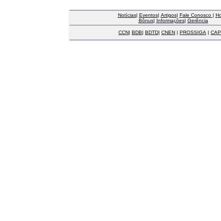
Notícias
|
Eventos
|
Artigos
|
Fale Conosco
|
H
Bônus
|
Informações
|
Gerência
CCN
|
BDB
|
BDTD
|
CNEN
|
PROSSIGA
|
CAP