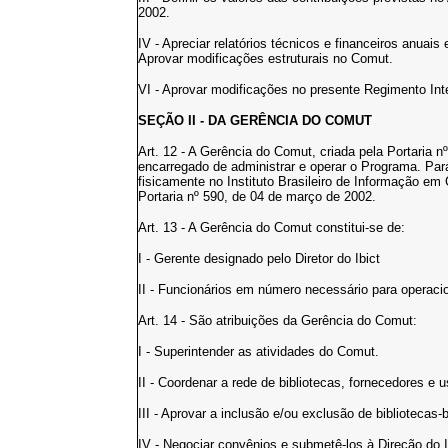
2002.
IV - Apreciar relatórios técnicos e financeiros anua
Aprovar modificações estruturais no Comut.
VI - Aprovar modificações no presente Regimento Int
SEÇÃO II - DA GERÊNCIA DO COMUT
Art. 12 - A Gerência do Comut, criada pela Portaria 
encarregado de administrar e operar o Programa. Pará
fisicamente no Instituto Brasileiro de Informação em 
Portaria nº 590, de 04 de março de 2002.
Art. 13 - A Gerência do Comut constitui-se de:
I - Gerente designado pelo Diretor do Ibict
II - Funcionários em número necessário para operaci
Art. 14 - São atribuições da Gerência do Comut:
I - Superintender as atividades do Comut.
II - Coordenar a rede de bibliotecas, fornecedores e 
III - Aprovar a inclusão e/ou exclusão de bibliotecas
IV - Negociar convênios e submetê-los à Direção do I