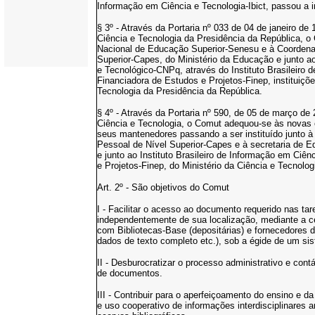
Informação em Ciência e Tecnologia-Ibict, passou a 
§ 3º - Através da Portaria nº 033 de 04 de janeiro de
Ciência e Tecnologia da Presidência da República, o 
Nacional de Educação Superior-Senesu e à Coordena
Superior-Capes, do Ministério da Educação e junto a
e Tecnológico-CNPq, através do Instituto Brasileiro 
Financiadora de Estudos e Projetos-Finep, instituiçõ
Tecnologia da Presidência da República.
§ 4º - Através da Portaria nº 590, de 05 de março de
Ciência e Tecnologia, o Comut adequou-se às novas e
seus mantenedores passando a ser instituído junto
Pessoal de Nível Superior-Capes e à secretaria de 
e junto ao Instituto Brasileiro de Informação em Ciên
e Projetos-Finep, do Ministério da Ciência e Tecnolog
Art. 2º - São objetivos do Comut
I - Facilitar o acesso ao documento requerido nas ta
independentemente de sua localização, mediante a c
com Bibliotecas-Base (depositárias) e fornecedores de
dados de texto completo etc.), sob a égide de um sis
II - Desburocratizar o processo administrativo e con
de documentos.
III - Contribuir para o aperfeiçoamento do ensino e d
e uso cooperativo de informações interdisciplinares 