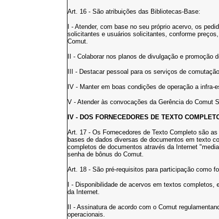
Art. 16 - São atribuições das Bibliotecas-Base:
I - Atender, com base no seu próprio acervo, os pedi
solicitantes e usuários solicitantes, conforme preços
Comut.
II - Colaborar nos planos de divulgação e promoção 
III - Destacar pessoal para os serviços de comutação 
IV - Manter em boas condições de operação a infra-
V - Atender às convocações da Gerência do Comut
IV - DOS FORNECEDORES DE TEXTO COMPLET
Art. 17 - Os Fornecedores de Texto Completo são as ed
bases de dados diversas de documentos em texto com
completos de documentos através da Internet "medi
senha de bônus do Comut.
Art. 18 - São pré-requisitos para participação como 
I - Disponibilidade de acervos em textos completos
da Internet.
II - Assinatura de acordo com o Comut regulamentan
operacionais.