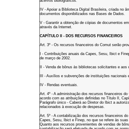
acervos bibliográficos.
IV - Apoiar a Biblioteca Digital Brasileira, criada no 
documentos disponibilizados nas Bases de Dados.
V - Garantir a obtenção de cópias de documentos em
através da Internet.
CAPÍTULO II - DOS RECURSOS FINANCEIROS
Art. 3º - Os recursos financeiros do Comut serão pro
I - Contribuições anuais da Capes, Sesu, Ibict e Fine
de março de 2002.
II - Venda de bônus às bibliotecas solicitantes e aos 
III - Auxílios e subvenções de instituições nacionais 
IV - Rendas eventuais.
Art. 4º - A administração dos recursos financeiros d
acordo com as atribuições definidas no Título II, Capí
Parágrafo único - Caberá ao Diretor do Ibict a autor
relacionados à execução de despesas.
Art. 5º - A contabilização dos recursos financeiros 
Capes, Sesu, Ibict e Finep, no que se refere às sua
Quanto aos recursos provenientes de vendas de bônu
contabilização será efetuada de acordo com as norm