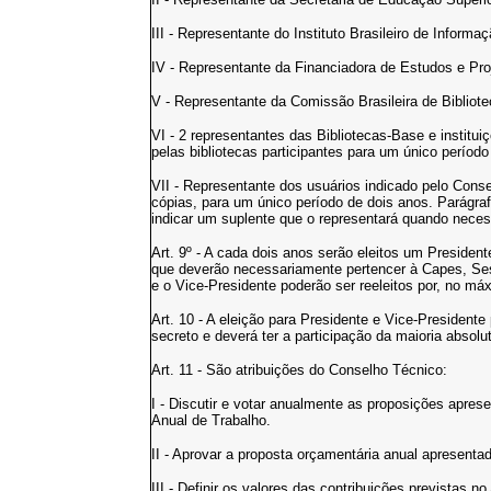
III - Representante do Instituto Brasileiro de Informa
IV - Representante da Financiadora de Estudos e Proj
V - Representante da Comissão Brasileira de Bibliot
VI - 2 representantes das Bibliotecas-Base e institui
pelas bibliotecas participantes para um único período
VII - Representante dos usuários indicado pelo Conse
cópias, para um único período de dois anos. Parágra
indicar um suplente que o representará quando neces
Art. 9º - A cada dois anos serão eleitos um Presiden
que deverão necessariamente pertencer à Capes, Sesu
e o Vice-Presidente poderão ser reeleitos por, no m
Art. 10 - A eleição para Presidente e Vice-Presidente
secreto e deverá ter a participação da maioria abso
Art. 11 - São atribuições do Conselho Técnico:
I - Discutir e votar anualmente as proposições apre
Anual de Trabalho.
II - Aprovar a proposta orçamentária anual apresent
III - Definir os valores das contribuições previstas n