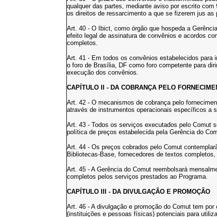
qualquer das partes, mediante aviso por escrito com
os direitos de ressarcimento a que se fizerem jus as 
Art. 40 - O Ibict, como órgão que hospeda a Gerência
efeito legal de assinatura de convênios e acordos co
completos.
Art. 41 - Em todos os convênios estabelecidos para
o foro de Brasília, DF como foro competente para dir
execução dos convênios.
CAPÍTULO II - DA COBRANÇA PELO FORNECIME
Art. 42 - O mecanismos de cobrança pelo fornecime
através de instrumentos operacionais específicos a 
Art. 43 - Todos os serviços executados pelo Comut 
política de preços estabelecida pela Gerência do Com
Art. 44 - Os preços cobrados pelo Comut contemplar
Bibliotecas-Base, fornecedores de textos completos, 
Art. 45 - A Gerência do Comut reembolsará mensalme
completos pelos serviços prestados ao Programa.
CAPÍTULO III - DA DIVULGAÇÃO E PROMOÇÃO
Art. 46 - A divulgação e promoção do Comut tem por ob
(instituições e pessoas físicas) potenciais para utili