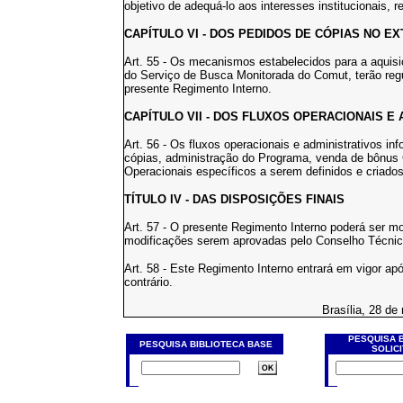
objetivo de adequá-lo aos interesses institucionais, re
CAPÍTULO VI - DOS PEDIDOS DE CÓPIAS NO E
Art. 55 - Os mecanismos estabelecidos para a aquisi
do Serviço de Busca Monitorada do Comut, terão re
presente Regimento Interno.
CAPÍTULO VII - DOS FLUXOS OPERACIONAIS E
Art. 56 - Os fluxos operacionais e administrativos i
cópias, administração do Programa, venda de bônus 
Operacionais específicos a serem definidos e criado
TÍTULO IV - DAS DISPOSIÇÕES FINAIS
Art. 57 - O presente Regimento Interno poderá ser m
modificações serem aprovadas pelo Conselho Técnic
Art. 58 - Este Regimento Interno entrará em vigor ap
contrário.
Brasília, 28 de
PESQUISA 
PESQUISA BIBLIOTECA BASE
SOLIC