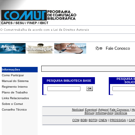
Fale Conosco
Informações
Como Participar
PESQUISA 
PESQUISA BIBLIOTECA BASE
Manual do Sistema
SOLIC
Regimento Interno
Plano de Trabalho
Links Relacionados
Sobre o Comut
Conselho Técnico
Notícias
|
Eventos
|
Artigos
|
Fale Conosco
|
H
Bônus
|
Informações
|
Gerência
CCN
|
BDB
|
BDTD
|
CNEN
|
PROSSIGA
|
CAP