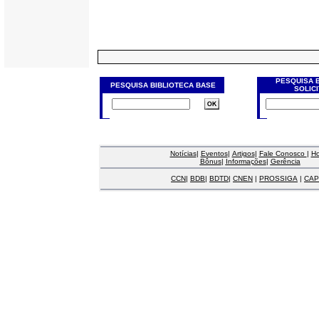
PESQUISA 
PESQUISA BIBLIOTECA BASE
SOLIC
Notícias
|
Eventos
|
Artigos
|
Fale Conosco
|
H
Bônus
|
Informações
|
Gerência
CCN
|
BDB
|
BDTD
|
CNEN
|
PROSSIGA
|
CAP