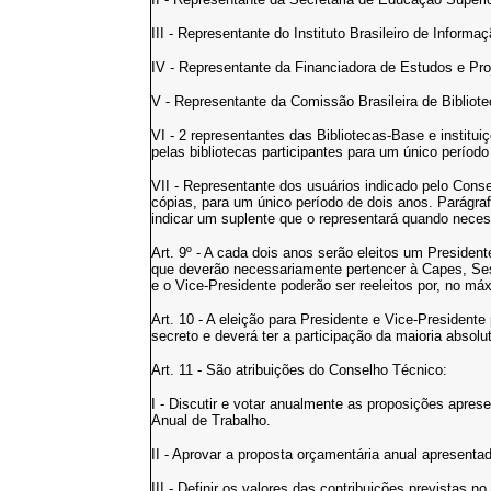
III - Representante do Instituto Brasileiro de Informa
IV - Representante da Financiadora de Estudos e Proj
V - Representante da Comissão Brasileira de Bibliot
VI - 2 representantes das Bibliotecas-Base e institui
pelas bibliotecas participantes para um único período
VII - Representante dos usuários indicado pelo Conse
cópias, para um único período de dois anos. Parágra
indicar um suplente que o representará quando neces
Art. 9º - A cada dois anos serão eleitos um Presiden
que deverão necessariamente pertencer à Capes, Sesu
e o Vice-Presidente poderão ser reeleitos por, no m
Art. 10 - A eleição para Presidente e Vice-Presidente
secreto e deverá ter a participação da maioria abso
Art. 11 - São atribuições do Conselho Técnico:
I - Discutir e votar anualmente as proposições apre
Anual de Trabalho.
II - Aprovar a proposta orçamentária anual apresent
III - Definir os valores das contribuições previstas n