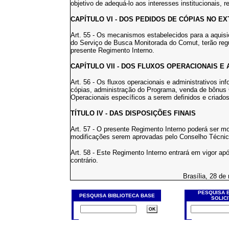
objetivo de adequá-lo aos interesses institucionais, re
CAPÍTULO VI - DOS PEDIDOS DE CÓPIAS NO E
Art. 55 - Os mecanismos estabelecidos para a aquisi
do Serviço de Busca Monitorada do Comut, terão re
presente Regimento Interno.
CAPÍTULO VII - DOS FLUXOS OPERACIONAIS E
Art. 56 - Os fluxos operacionais e administrativos i
cópias, administração do Programa, venda de bônus 
Operacionais específicos a serem definidos e criado
TÍTULO IV - DAS DISPOSIÇÕES FINAIS
Art. 57 - O presente Regimento Interno poderá ser m
modificações serem aprovadas pelo Conselho Técnic
Art. 58 - Este Regimento Interno entrará em vigor ap
contrário.
Brasília, 28 de
PESQUISA 
PESQUISA BIBLIOTECA BASE
SOLIC