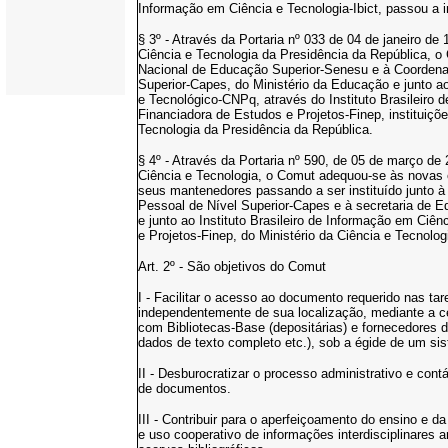
Informação em Ciência e Tecnologia-Ibict, passou a 
§ 3º - Através da Portaria nº 033 de 04 de janeiro de
Ciência e Tecnologia da Presidência da República, o 
Nacional de Educação Superior-Senesu e à Coordena
Superior-Capes, do Ministério da Educação e junto a
e Tecnológico-CNPq, através do Instituto Brasileiro 
Financiadora de Estudos e Projetos-Finep, instituiçõ
Tecnologia da Presidência da República.
§ 4º - Através da Portaria nº 590, de 05 de março de
Ciência e Tecnologia, o Comut adequou-se às novas e
seus mantenedores passando a ser instituído junto
Pessoal de Nível Superior-Capes e à secretaria de 
e junto ao Instituto Brasileiro de Informação em Ciên
e Projetos-Finep, do Ministério da Ciência e Tecnolog
Art. 2º - São objetivos do Comut
I - Facilitar o acesso ao documento requerido nas ta
independentemente de sua localização, mediante a c
com Bibliotecas-Base (depositárias) e fornecedores de
dados de texto completo etc.), sob a égide de um sis
II - Desburocratizar o processo administrativo e con
de documentos.
III - Contribuir para o aperfeiçoamento do ensino e d
e uso cooperativo de informações interdisciplinares 