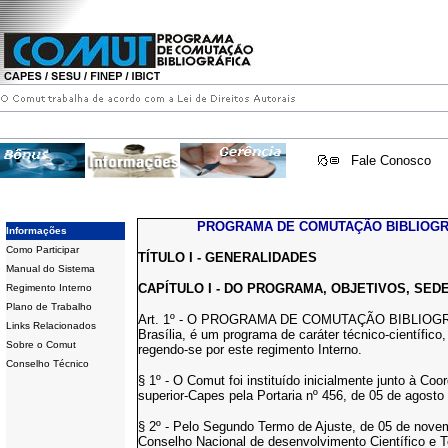
Fale Conosco
PROGRAMA DE COMUTAÇÃO BIBLIOGR
Informações
Como Participar
TÍTULO I - GENERALIDADES
Manual do Sistema
CAPÍTULO I - DO PROGRAMA, OBJETIVOS, SED
Regimento Interno
Plano de Trabalho
Art. 1º - O PROGRAMA DE COMUTAÇÃO BIBLIOGRÁF
Links Relacionados
Brasília, é um programa de caráter técnico-científico
Sobre o Comut
regendo-se por este regimento Interno.
Conselho Técnico
§ 1º - O Comut foi instituído inicialmente junto à C
superior-Capes pela Portaria nº 456, de 05 de agosto
§ 2º - Pelo Segundo Termo de Ajuste, de 05 de nov
Conselho Nacional de desenvolvimento Científico e Tec