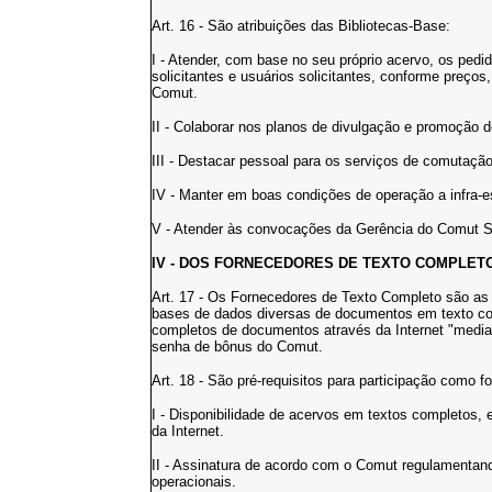
Art. 16 - São atribuições das Bibliotecas-Base:
I - Atender, com base no seu próprio acervo, os pedi
solicitantes e usuários solicitantes, conforme preços
Comut.
II - Colaborar nos planos de divulgação e promoção 
III - Destacar pessoal para os serviços de comutação 
IV - Manter em boas condições de operação a infra-
V - Atender às convocações da Gerência do Comut
IV - DOS FORNECEDORES DE TEXTO COMPLET
Art. 17 - Os Fornecedores de Texto Completo são as ed
bases de dados diversas de documentos em texto com
completos de documentos através da Internet "medi
senha de bônus do Comut.
Art. 18 - São pré-requisitos para participação como 
I - Disponibilidade de acervos em textos completos
da Internet.
II - Assinatura de acordo com o Comut regulamentan
operacionais.