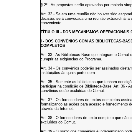
§ 2º - As propostas serão aprovadas por maioria simp
Art. 32 - Se em uma reunião não houver sido esgota
decisão, será convocada uma reunião extraordinária 
conveniente.
TÍTULO III - DOS MECANISMOS OPERACIONAIS 
I - DOS CONVÊNIOS COM AS BIBLIOTECAS-BA
COMPLETOS
Art. 33 - As Bibliotecas-Base que integram o Comut
cumprir as exigências do Programa.
Art. 34 - Os convênios poderão ser assinados diret
instituições às quais pertencem.
Art. 35 - Somente as bibliotecas que tenham condiçõ
participar na condição de Biblioteca-Base. Art. 36 -
convênios serão excluídas do Comut.
Art. 37 - Os fornecedores de textos completos assi
formalizando as ações para acesso e fornecimento 
através da Internet.
Art. 38 - O fornecedores de texto completo que não
excluídos do Comut.
Art. 39 - O prazo dos convênios é indeterminado pod