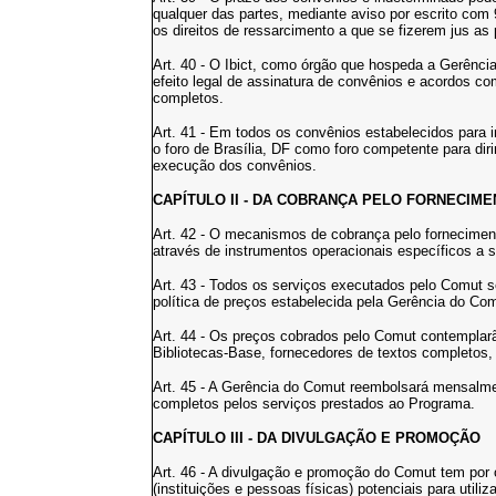
qualquer das partes, mediante aviso por escrito com
os direitos de ressarcimento a que se fizerem jus as 
Art. 40 - O Ibict, como órgão que hospeda a Gerência
efeito legal de assinatura de convênios e acordos co
completos.
Art. 41 - Em todos os convênios estabelecidos para
o foro de Brasília, DF como foro competente para dir
execução dos convênios.
CAPÍTULO II - DA COBRANÇA PELO FORNECIME
Art. 42 - O mecanismos de cobrança pelo fornecime
através de instrumentos operacionais específicos a 
Art. 43 - Todos os serviços executados pelo Comut 
política de preços estabelecida pela Gerência do Com
Art. 44 - Os preços cobrados pelo Comut contemplar
Bibliotecas-Base, fornecedores de textos completos, 
Art. 45 - A Gerência do Comut reembolsará mensalme
completos pelos serviços prestados ao Programa.
CAPÍTULO III - DA DIVULGAÇÃO E PROMOÇÃO
Art. 46 - A divulgação e promoção do Comut tem por ob
(instituições e pessoas físicas) potenciais para utili