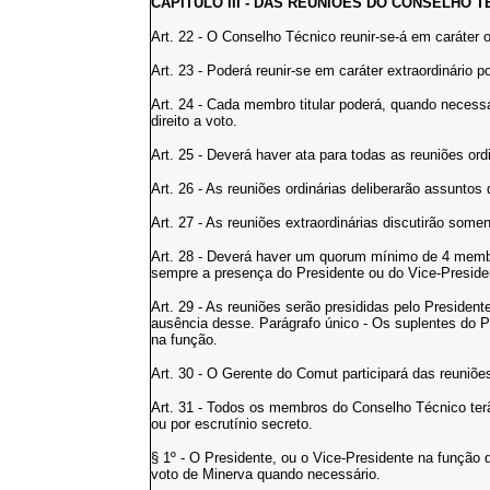
CAPÍTULO III - DAS REUNIÕES DO CONSELHO T
Art. 22 - O Conselho Técnico reunir-se-á em caráter 
Art. 23 - Poderá reunir-se em caráter extraordinári
Art. 24 - Cada membro titular poderá, quando necessár
direito a voto.
Art. 25 - Deverá haver ata para todas as reuniões ordi
Art. 26 - As reuniões ordinárias deliberarão assuntos
Art. 27 - As reuniões extraordinárias discutirão som
Art. 28 - Deverá haver um quorum mínimo de 4 memb
sempre a presença do Presidente ou do Vice-Preside
Art. 29 - As reuniões serão presididas pelo Presiden
ausência desse. Parágrafo único - Os suplentes do P
na função.
Art. 30 - O Gerente do Comut participará das reuniões
Art. 31 - Todos os membros do Conselho Técnico terão
ou por escrutínio secreto.
§ 1º - O Presidente, ou o Vice-Presidente na função d
voto de Minerva quando necessário.