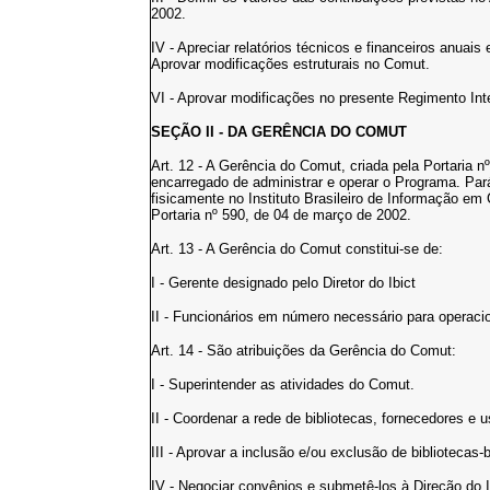
2002.
IV - Apreciar relatórios técnicos e financeiros anua
Aprovar modificações estruturais no Comut.
VI - Aprovar modificações no presente Regimento Int
SEÇÃO II - DA GERÊNCIA DO COMUT
Art. 12 - A Gerência do Comut, criada pela Portaria 
encarregado de administrar e operar o Programa. Pará
fisicamente no Instituto Brasileiro de Informação em 
Portaria nº 590, de 04 de março de 2002.
Art. 13 - A Gerência do Comut constitui-se de:
I - Gerente designado pelo Diretor do Ibict
II - Funcionários em número necessário para operaci
Art. 14 - São atribuições da Gerência do Comut:
I - Superintender as atividades do Comut.
II - Coordenar a rede de bibliotecas, fornecedores e 
III - Aprovar a inclusão e/ou exclusão de bibliotecas
IV - Negociar convênios e submetê-los à Direção do I