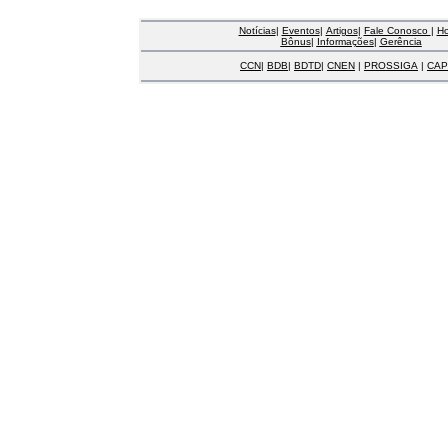
Notícias
|
Eventos
|
Artigos
|
Fale Conosco
|
H
Bônus
|
Informações
|
Gerência
CCN
|
BDB
|
BDTD
|
CNEN
|
PROSSIGA
|
CAP