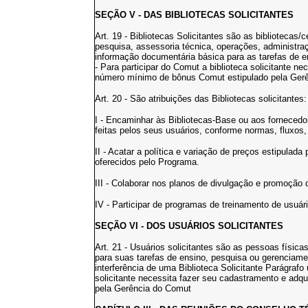
SEÇÃO V - DAS BIBLIOTECAS SOLICITANTES
Art. 19 - Bibliotecas Solicitantes são as bibliotecas
pesquisa, assessoria técnica, operações, administraç
informação documentária básica para as tarefas de e
- Para participar do Comut a biblioteca solicitante n
número mínimo de bônus Comut estipulado pela Ger
Art. 20 - São atribuições das Bibliotecas solicitantes:
I - Encaminhar às Bibliotecas-Base ou aos fornecedor
feitas pelos seus usuários, conforme normas, fluxos
II - Acatar a política e variação de preços estipulad
oferecidos pelo Programa.
III - Colaborar nos planos de divulgação e promoção
IV - Participar de programas de treinamento de usuá
SEÇÃO VI - DOS USUÁRIOS SOLICITANTES
Art. 21 - Usuários solicitantes são as pessoas físi
para suas tarefas de ensino, pesquisa ou gerencia
interferência de uma Biblioteca Solicitante Parágrafo 
solicitante necessita fazer seu cadastramento e adq
pela Gerência do Comut