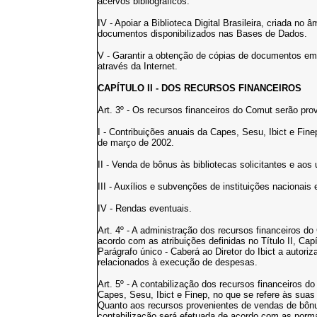
acervos bibliográficos.
IV - Apoiar a Biblioteca Digital Brasileira, criada no 
documentos disponibilizados nas Bases de Dados.
V - Garantir a obtenção de cópias de documentos em
através da Internet.
CAPÍTULO II - DOS RECURSOS FINANCEIROS
Art. 3º - Os recursos financeiros do Comut serão pro
I - Contribuições anuais da Capes, Sesu, Ibict e Fine
de março de 2002.
II - Venda de bônus às bibliotecas solicitantes e aos 
III - Auxílios e subvenções de instituições nacionais 
IV - Rendas eventuais.
Art. 4º - A administração dos recursos financeiros d
acordo com as atribuições definidas no Título II, Capí
Parágrafo único - Caberá ao Diretor do Ibict a autor
relacionados à execução de despesas.
Art. 5º - A contabilização dos recursos financeiros 
Capes, Sesu, Ibict e Finep, no que se refere às sua
Quanto aos recursos provenientes de vendas de bônu
contabilização será efetuada de acordo com as norm