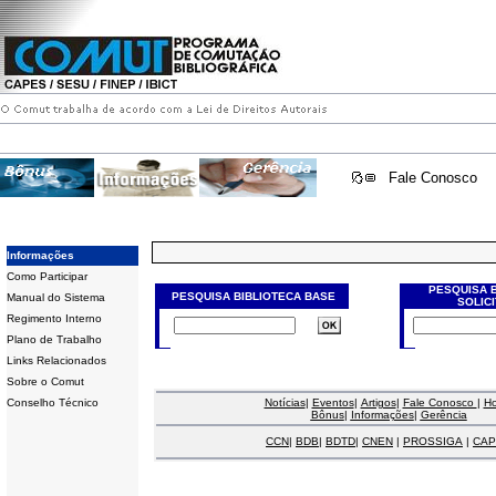
Fale Conosco
Informações
Como Participar
PESQUISA 
PESQUISA BIBLIOTECA BASE
Manual do Sistema
SOLIC
Regimento Interno
Plano de Trabalho
Links Relacionados
Sobre o Comut
Conselho Técnico
Notícias
|
Eventos
|
Artigos
|
Fale Conosco
|
H
Bônus
|
Informações
|
Gerência
CCN
|
BDB
|
BDTD
|
CNEN
|
PROSSIGA
|
CAP