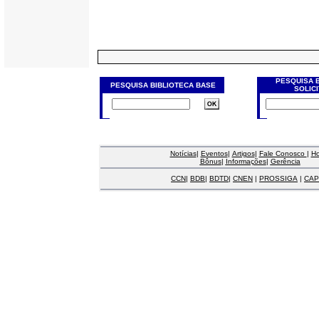
PESQUISA 
PESQUISA BIBLIOTECA BASE
SOLIC
Notícias
|
Eventos
|
Artigos
|
Fale Conosco
|
H
Bônus
|
Informações
|
Gerência
CCN
|
BDB
|
BDTD
|
CNEN
|
PROSSIGA
|
CAP