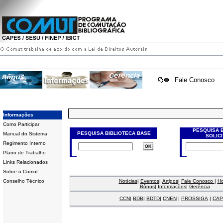
Fale Conosco
Informações
Como Participar
PESQUISA 
PESQUISA BIBLIOTECA BASE
Manual do Sistema
SOLIC
Regimento Interno
Plano de Trabalho
Links Relacionados
Sobre o Comut
Conselho Técnico
Notícias
|
Eventos
|
Artigos
|
Fale Conosco
|
H
Bônus
|
Informações
|
Gerência
CCN
|
BDB
|
BDTD
|
CNEN
|
PROSSIGA
|
CAP