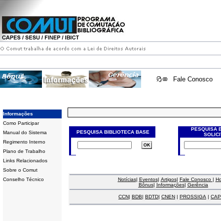
Fale Conosco
Informações
Como Participar
PESQUISA 
PESQUISA BIBLIOTECA BASE
Manual do Sistema
SOLIC
Regimento Interno
Plano de Trabalho
Links Relacionados
Sobre o Comut
Conselho Técnico
Notícias
|
Eventos
|
Artigos
|
Fale Conosco
|
H
Bônus
|
Informações
|
Gerência
CCN
|
BDB
|
BDTD
|
CNEN
|
PROSSIGA
|
CAP