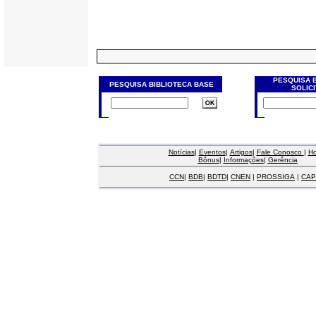
PESQUISA 
PESQUISA BIBLIOTECA BASE
SOLIC
Notícias
|
Eventos
|
Artigos
|
Fale Conosco
|
H
Bônus
|
Informações
|
Gerência
CCN
|
BDB
|
BDTD
|
CNEN
|
PROSSIGA
|
CAP