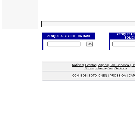
PESQUISA 
PESQUISA BIBLIOTECA BASE
SOLIC
Notícias
|
Eventos
|
Artigos
|
Fale Conosco
|
H
Bônus
|
Informações
|
Gerência
CCN
|
BDB
|
BDTD
|
CNEN
|
PROSSIGA
|
CAP