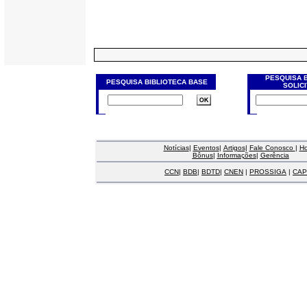
PESQUISA 
PESQUISA BIBLIOTECA BASE
SOLIC
Notícias
|
Eventos
|
Artigos
|
Fale Conosco
|
H
Bônus
|
Informações
|
Gerência
CCN
|
BDB
|
BDTD
|
CNEN
|
PROSSIGA
|
CAP