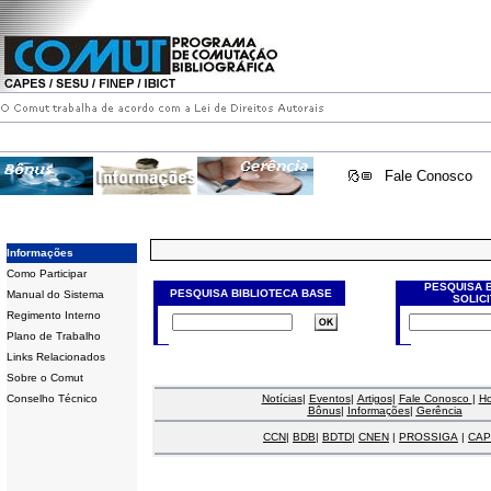
Fale Conosco
Informações
Como Participar
PESQUISA 
PESQUISA BIBLIOTECA BASE
Manual do Sistema
SOLIC
Regimento Interno
Plano de Trabalho
Links Relacionados
Sobre o Comut
Conselho Técnico
Notícias
|
Eventos
|
Artigos
|
Fale Conosco
|
H
Bônus
|
Informações
|
Gerência
CCN
|
BDB
|
BDTD
|
CNEN
|
PROSSIGA
|
CAP