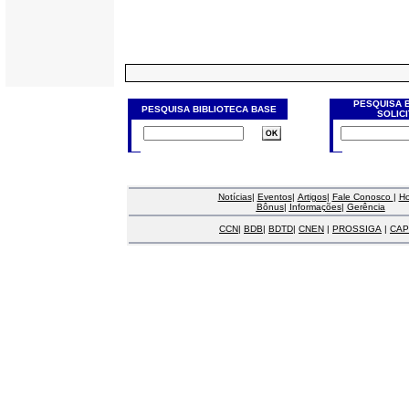
PESQUISA 
PESQUISA BIBLIOTECA BASE
SOLIC
Notícias
|
Eventos
|
Artigos
|
Fale Conosco
|
H
Bônus
|
Informações
|
Gerência
CCN
|
BDB
|
BDTD
|
CNEN
|
PROSSIGA
|
CAP