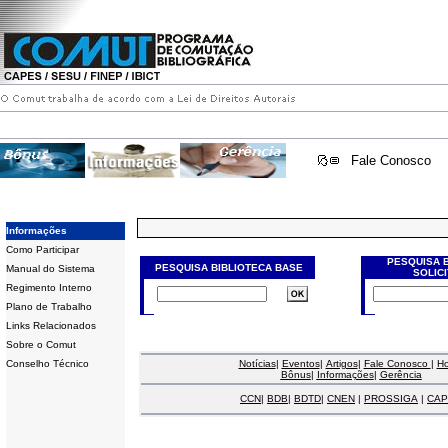
Fale Conosco
Informações
Como Participar
PESQUISA 
PESQUISA BIBLIOTECA BASE
Manual do Sistema
SOLIC
Regimento Interno
Plano de Trabalho
Links Relacionados
Sobre o Comut
Conselho Técnico
Notícias
|
Eventos
|
Artigos
|
Fale Conosco
|
H
Bônus
|
Informações
|
Gerência
CCN
|
BDB
|
BDTD
|
CNEN
|
PROSSIGA
|
CAP