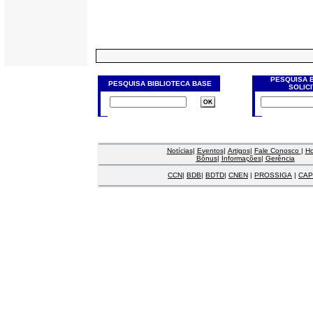
PESQUISA 
PESQUISA BIBLIOTECA BASE
SOLIC
Notícias
|
Eventos
|
Artigos
|
Fale Conosco
|
H
Bônus
|
Informações
|
Gerência
CCN
|
BDB
|
BDTD
|
CNEN
|
PROSSIGA
|
CAP