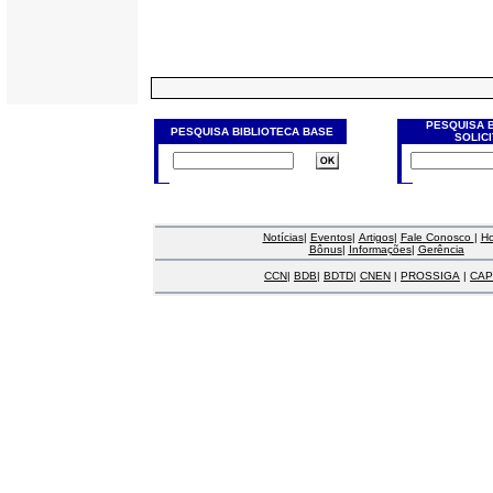
PESQUISA 
PESQUISA BIBLIOTECA BASE
SOLIC
Notícias
|
Eventos
|
Artigos
|
Fale Conosco
|
H
Bônus
|
Informações
|
Gerência
CCN
|
BDB
|
BDTD
|
CNEN
|
PROSSIGA
|
CAP