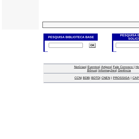
PESQUISA 
PESQUISA BIBLIOTECA BASE
SOLIC
Notícias
|
Eventos
|
Artigos
|
Fale Conosco
|
H
Bônus
|
Informações
|
Gerência
CCN
|
BDB
|
BDTD
|
CNEN
|
PROSSIGA
|
CAP