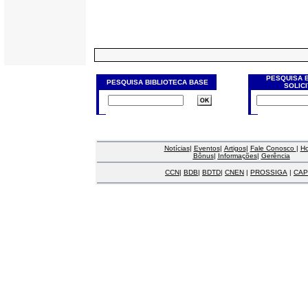
PESQUISA 
PESQUISA BIBLIOTECA BASE
SOLIC
Notícias
|
Eventos
|
Artigos
|
Fale Conosco
|
H
Bônus
|
Informações
|
Gerência
CCN
|
BDB
|
BDTD
|
CNEN
|
PROSSIGA
|
CAP