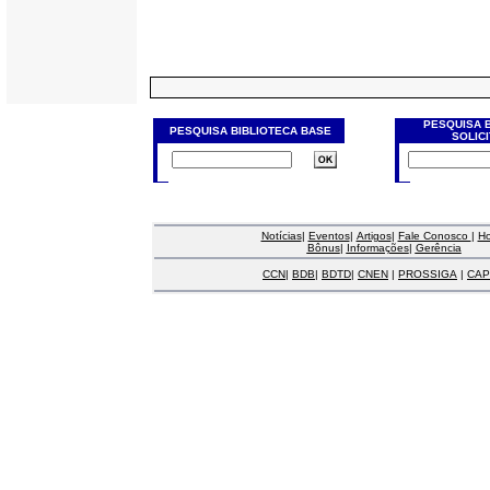
PESQUISA 
PESQUISA BIBLIOTECA BASE
SOLIC
Notícias
|
Eventos
|
Artigos
|
Fale Conosco
|
H
Bônus
|
Informações
|
Gerência
CCN
|
BDB
|
BDTD
|
CNEN
|
PROSSIGA
|
CAP