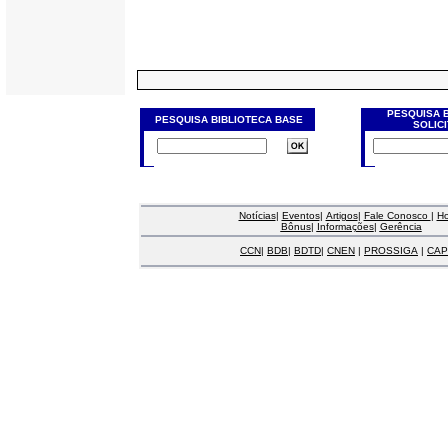
PESQUISA 
PESQUISA BIBLIOTECA BASE
SOLIC
Notícias
|
Eventos
|
Artigos
|
Fale Conosco
|
H
Bônus
|
Informações
|
Gerência
CCN
|
BDB
|
BDTD
|
CNEN
|
PROSSIGA
|
CAP