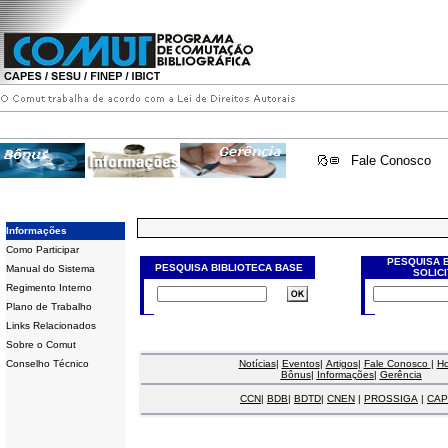
Fale Conosco
Informações
Como Participar
PESQUISA 
PESQUISA BIBLIOTECA BASE
Manual do Sistema
SOLIC
Regimento Interno
Plano de Trabalho
Links Relacionados
Sobre o Comut
Conselho Técnico
Notícias
|
Eventos
|
Artigos
|
Fale Conosco
|
H
Bônus
|
Informações
|
Gerência
CCN
|
BDB
|
BDTD
|
CNEN
|
PROSSIGA
|
CAP