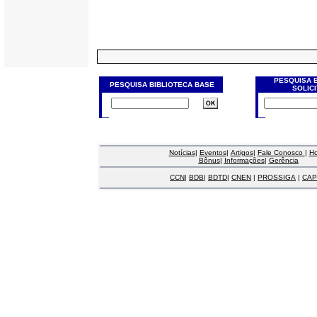
PESQUISA 
PESQUISA BIBLIOTECA BASE
SOLIC
Notícias
|
Eventos
|
Artigos
|
Fale Conosco
|
H
Bônus
|
Informações
|
Gerência
CCN
|
BDB
|
BDTD
|
CNEN
|
PROSSIGA
|
CAP