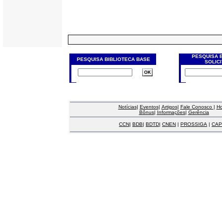
PESQUISA 
PESQUISA BIBLIOTECA BASE
SOLIC
Notícias
|
Eventos
|
Artigos
|
Fale Conosco
|
H
Bônus
|
Informações
|
Gerência
CCN
|
BDB
|
BDTD
|
CNEN
|
PROSSIGA
|
CAP