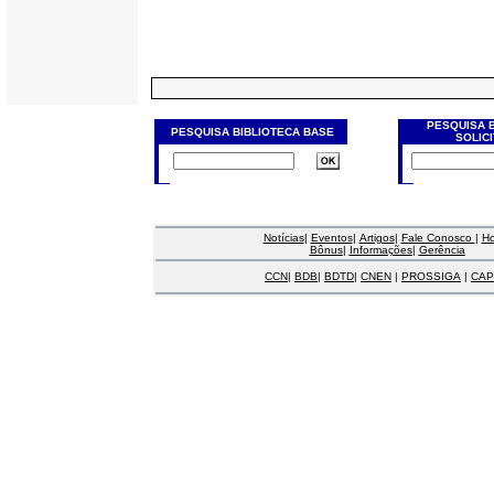
PESQUISA 
PESQUISA BIBLIOTECA BASE
SOLIC
Notícias
|
Eventos
|
Artigos
|
Fale Conosco
|
H
Bônus
|
Informações
|
Gerência
CCN
|
BDB
|
BDTD
|
CNEN
|
PROSSIGA
|
CAP