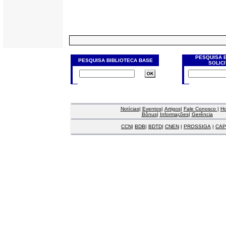
PESQUISA 
PESQUISA BIBLIOTECA BASE
SOLIC
Notícias
|
Eventos
|
Artigos
|
Fale Conosco
|
H
Bônus
|
Informações
|
Gerência
CCN
|
BDB
|
BDTD
|
CNEN
|
PROSSIGA
|
CAP