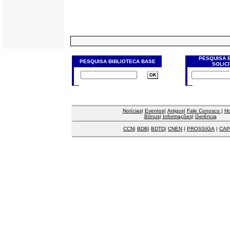
PESQUISA 
PESQUISA BIBLIOTECA BASE
SOLIC
Notícias
|
Eventos
|
Artigos
|
Fale Conosco
|
H
Bônus
|
Informações
|
Gerência
CCN
|
BDB
|
BDTD
|
CNEN
|
PROSSIGA
|
CAP