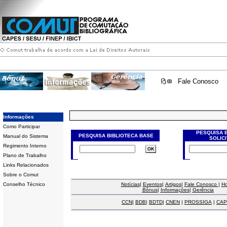
Fale Conosco
Informações
Como Participar
PESQUISA 
PESQUISA BIBLIOTECA BASE
Manual do Sistema
SOLIC
Regimento Interno
Plano de Trabalho
Links Relacionados
Sobre o Comut
Conselho Técnico
Notícias
|
Eventos
|
Artigos
|
Fale Conosco
|
H
Bônus
|
Informações
|
Gerência
CCN
|
BDB
|
BDTD
|
CNEN
|
PROSSIGA
|
CAP