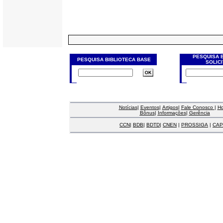
PESQUISA 
PESQUISA BIBLIOTECA BASE
SOLIC
Notícias
|
Eventos
|
Artigos
|
Fale Conosco
|
H
Bônus
|
Informações
|
Gerência
CCN
|
BDB
|
BDTD
|
CNEN
|
PROSSIGA
|
CAP