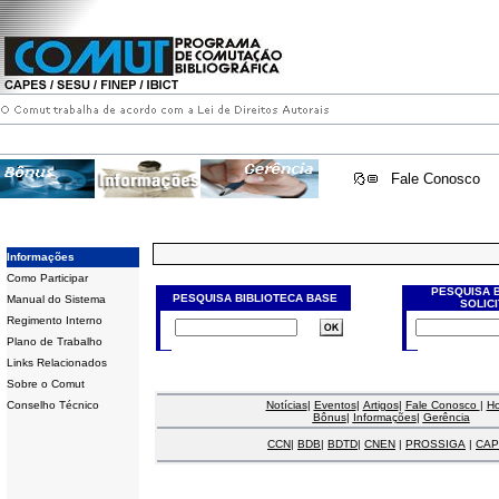
Fale Conosco
Informações
Como Participar
PESQUISA 
PESQUISA BIBLIOTECA BASE
Manual do Sistema
SOLIC
Regimento Interno
Plano de Trabalho
Links Relacionados
Sobre o Comut
Conselho Técnico
Notícias
|
Eventos
|
Artigos
|
Fale Conosco
|
H
Bônus
|
Informações
|
Gerência
CCN
|
BDB
|
BDTD
|
CNEN
|
PROSSIGA
|
CAP