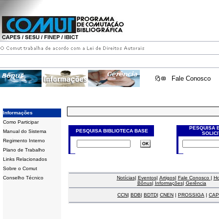
Fale Conosco
Informações
Como Participar
PESQUISA 
PESQUISA BIBLIOTECA BASE
Manual do Sistema
SOLIC
Regimento Interno
Plano de Trabalho
Links Relacionados
Sobre o Comut
Conselho Técnico
Notícias
|
Eventos
|
Artigos
|
Fale Conosco
|
H
Bônus
|
Informações
|
Gerência
CCN
|
BDB
|
BDTD
|
CNEN
|
PROSSIGA
|
CAP