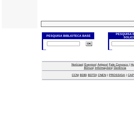
PESQUISA 
PESQUISA BIBLIOTECA BASE
SOLIC
Notícias
|
Eventos
|
Artigos
|
Fale Conosco
|
H
Bônus
|
Informações
|
Gerência
CCN
|
BDB
|
BDTD
|
CNEN
|
PROSSIGA
|
CAP