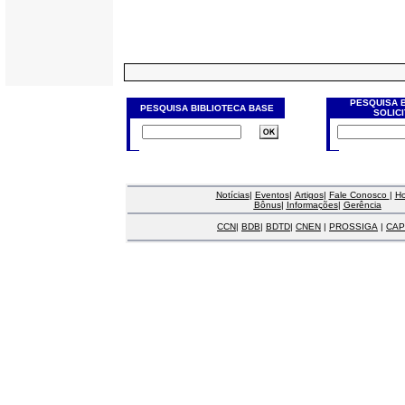
PESQUISA 
PESQUISA BIBLIOTECA BASE
SOLIC
Notícias
|
Eventos
|
Artigos
|
Fale Conosco
|
H
Bônus
|
Informações
|
Gerência
CCN
|
BDB
|
BDTD
|
CNEN
|
PROSSIGA
|
CAP