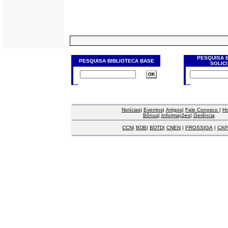
PESQUISA 
PESQUISA BIBLIOTECA BASE
SOLIC
Notícias
|
Eventos
|
Artigos
|
Fale Conosco
|
H
Bônus
|
Informações
|
Gerência
CCN
|
BDB
|
BDTD
|
CNEN
|
PROSSIGA
|
CAP