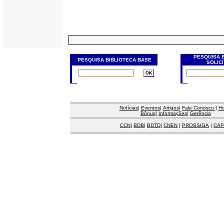
PESQUISA 
PESQUISA BIBLIOTECA BASE
SOLIC
Notícias
|
Eventos
|
Artigos
|
Fale Conosco
|
H
Bônus
|
Informações
|
Gerência
CCN
|
BDB
|
BDTD
|
CNEN
|
PROSSIGA
|
CAP