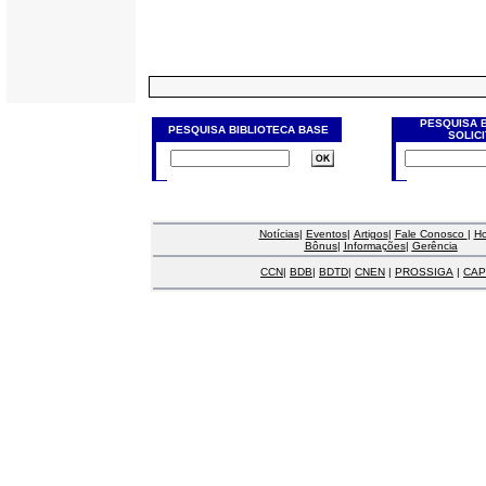
PESQUISA 
PESQUISA BIBLIOTECA BASE
SOLIC
Notícias
|
Eventos
|
Artigos
|
Fale Conosco
|
H
Bônus
|
Informações
|
Gerência
CCN
|
BDB
|
BDTD
|
CNEN
|
PROSSIGA
|
CAP