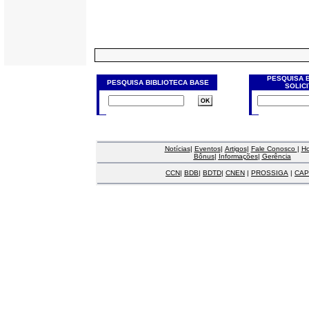
PESQUISA 
PESQUISA BIBLIOTECA BASE
SOLIC
Notícias
|
Eventos
|
Artigos
|
Fale Conosco
|
H
Bônus
|
Informações
|
Gerência
CCN
|
BDB
|
BDTD
|
CNEN
|
PROSSIGA
|
CAP