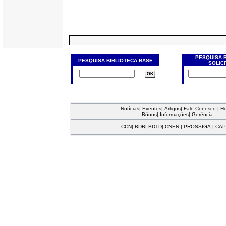
PESQUISA 
PESQUISA BIBLIOTECA BASE
SOLIC
Notícias
|
Eventos
|
Artigos
|
Fale Conosco
|
H
Bônus
|
Informações
|
Gerência
CCN
|
BDB
|
BDTD
|
CNEN
|
PROSSIGA
|
CAP