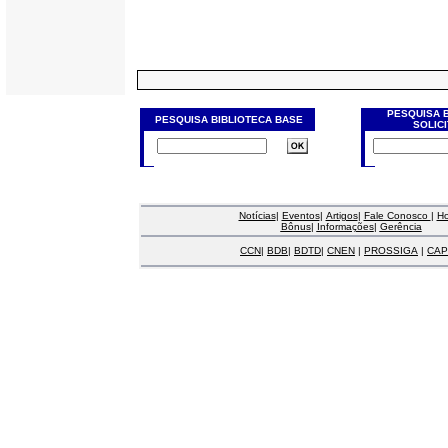
PESQUISA 
PESQUISA BIBLIOTECA BASE
SOLIC
Notícias
|
Eventos
|
Artigos
|
Fale Conosco
|
H
Bônus
|
Informações
|
Gerência
CCN
|
BDB
|
BDTD
|
CNEN
|
PROSSIGA
|
CAP