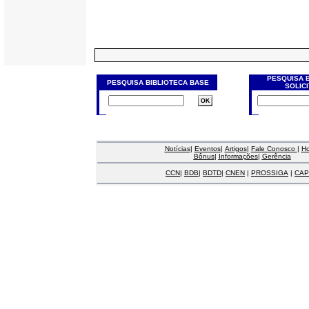
PESQUISA 
PESQUISA BIBLIOTECA BASE
SOLIC
Notícias
|
Eventos
|
Artigos
|
Fale Conosco
|
H
Bônus
|
Informações
|
Gerência
CCN
|
BDB
|
BDTD
|
CNEN
|
PROSSIGA
|
CAP