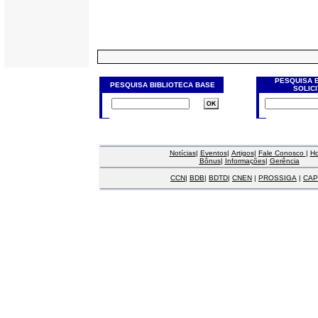
PESQUISA 
PESQUISA BIBLIOTECA BASE
SOLIC
Notícias
|
Eventos
|
Artigos
|
Fale Conosco
|
H
Bônus
|
Informações
|
Gerência
CCN
|
BDB
|
BDTD
|
CNEN
|
PROSSIGA
|
CAP