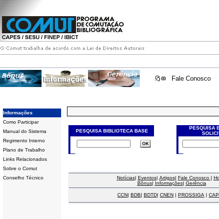
Fale Conosco
Informações
Como Participar
PESQUISA 
PESQUISA BIBLIOTECA BASE
Manual do Sistema
SOLIC
Regimento Interno
Plano de Trabalho
Links Relacionados
Sobre o Comut
Conselho Técnico
Notícias
|
Eventos
|
Artigos
|
Fale Conosco
|
H
Bônus
|
Informações
|
Gerência
CCN
|
BDB
|
BDTD
|
CNEN
|
PROSSIGA
|
CAP