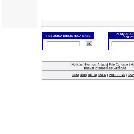
PESQUISA 
PESQUISA BIBLIOTECA BASE
SOLIC
Notícias
|
Eventos
|
Artigos
|
Fale Conosco
|
H
Bônus
|
Informações
|
Gerência
CCN
|
BDB
|
BDTD
|
CNEN
|
PROSSIGA
|
CAP