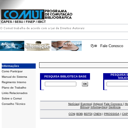
Fale Conosco
Informações
Como Participar
PESQUISA 
PESQUISA BIBLIOTECA BASE
Manual do Sistema
SOLIC
Regimento Interno
Plano de Trabalho
Links Relacionados
Sobre o Comut
Conselho Técnico
Notícias
|
Eventos
|
Artigos
|
Fale Conosco
|
H
Bônus
|
Informações
|
Gerência
CCN
|
BDB
|
BDTD
|
CNEN
|
PROSSIGA
|
CAP