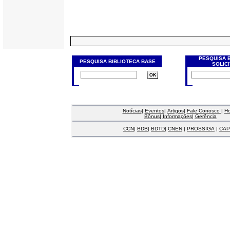
PESQUISA 
PESQUISA BIBLIOTECA BASE
SOLIC
Notícias
|
Eventos
|
Artigos
|
Fale Conosco
|
H
Bônus
|
Informações
|
Gerência
CCN
|
BDB
|
BDTD
|
CNEN
|
PROSSIGA
|
CAP