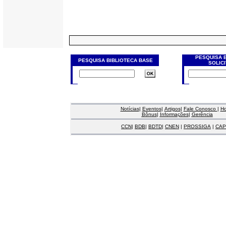
PESQUISA 
PESQUISA BIBLIOTECA BASE
SOLIC
Notícias
|
Eventos
|
Artigos
|
Fale Conosco
|
H
Bônus
|
Informações
|
Gerência
CCN
|
BDB
|
BDTD
|
CNEN
|
PROSSIGA
|
CAP